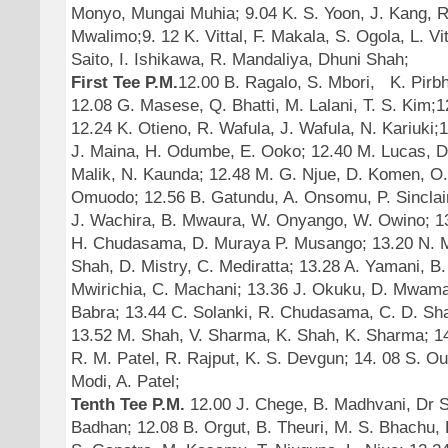
Monyo, Mungai Muhia; 9.04 K. S. Yoon, J. Kang, R
Mwalimo;9. 12 K. Vittal, F. Makala, S. Ogola, L. Vitt
Saito, I. Ishikawa, R. Mandaliya, Dhuni Shah;
First Tee P.M.
12.00 B. Ragalo, S. Mbori, K. Pirbh
12.08 G. Masese, Q. Bhatti, M. Lalani, T. S. Kim;1
12.24 K. Otieno, R. Wafula, J. Wafula, N. Kariuki;
J. Maina, H. Odumbe, E. Ooko; 12.40 M. Lucas, D
Malik, N. Kaunda; 12.48 M. G. Njue, D. Komen, O
Omuodo; 12.56 B. Gatundu, A. Onsomu, P. Sinclair
J. Wachira, B. Mwaura, W. Onyango, W. Owino; 13
H. Chudasama, D. Muraya P. Musango; 13.20 N. Ma
Shah, D. Mistry, C. Mediratta; 13.28 A. Yamani, B.
Mwirichia, C. Machani;
13.36 J. Okuku, D. Mwamat
Babra; 13.44 C. Solanki, R. Chudasama, C. D. Sha
13.52 M. Shah, V. Sharma, K. Shah, K. Sharma; 1
R. M. Patel, R. Rajput, K. S. Devgun; 14. 08 S. Ou
Modi, A. Patel;
Tenth Tee P.M.
12.00 J. Chege, B. Madhvani, Dr S.
Badhan; 12.08 B. Orgut, B. Theuri, M. S. Bhachu, 