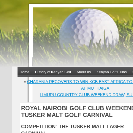
Home
History of Kenyan Golf
About us
Kenyan Golf Clubs
«
CHARANIA RECOVERS TO WIN KCB EAST AFRICA T
AT MUTHAIGA
LIMURU COUNTRY CLUB WEEKEND DRAW, SU
ROYAL NAIROBI GOLF CLUB WEEKEN
TUSKER MALT GOLF CARNIVAL
COMPETITION: THE TUSKER MALT LAGER