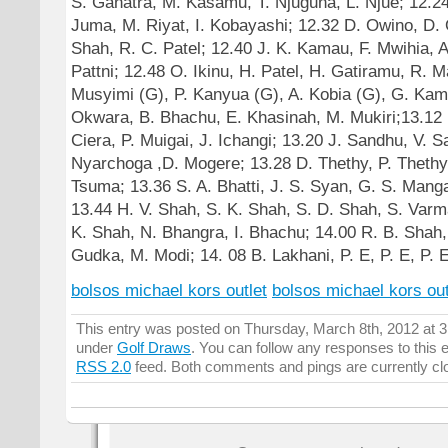
S. Ganatra, M. Kasamu, T. Njuguna, L. Njue; 12.24
Juma, M. Riyat, I. Kobayashi; 12.32 D. Owino, D. O
Shah, R. C. Patel; 12.40 J. K. Kamau, F. Mwihia, 
Pattni; 12.48 O. Ikinu, H. Patel, H. Gatiramu, R. 
Musyimi (G), P. Kanyua (G), A. Kobia (G), G. Kam
Okwara, B. Bhachu, E. Khasinah, M. Mukiri;13.12 
Ciera, P. Muigai, J. Ichangi; 13.20 J. Sandhu, V. 
Nyarchoga ,D. Mogere; 13.28 D. Thethy, P. Theth
Tsuma; 13.36 S. A. Bhatti, J. S. Syan, G. S. Manga
13.44 H. V. Shah, S. K. Shah, S. D. Shah, S. Var
K. Shah, N. Bhangra, I. Bhachu; 14.00 R. B. Shah,
Gudka, M. Modi; 14. 08 B. Lakhani, P. E, P. E, P. E
bolsos michael kors outlet
bolsos michael kors out
This entry was posted on Thursday, March 8th, 2012 at 3:
under
Golf Draws
. You can follow any responses to this 
RSS 2.0
feed. Both comments and pings are currently cl