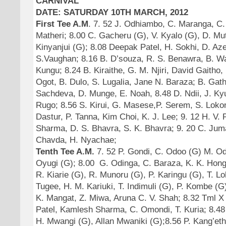
CARNIVAL
DATE: SATURDAY 10TH MARCH, 2012
First Tee A.M
. 7. 52 J. Odhiambo, C. Maranga, C.
Matheri; 8.00 C. Gacheru (G), V. Kyalo (G), D. Mut
Kinyanjui (G); 8.08 Deepak Patel, H. Sokhi, D. Az
S.Vaughan; 8.16 B. D’souza, R. S. Benawra, B. W
Kungu; 8.24 B. Kiraithe, G. M. Njiri, David Gaitho, 
Ogot, B. Dulo, S. Lugalia, Jane N. Baraza; B. Gath
Sachdeva, D. Munge, E. Noah, 8.48 D. Ndii, J. Kyu
Rugo; 8.56 S. Kirui, G. Masese,P. Serem, S. Lokon
Dastur, P. Tanna, Kim Choi, K. J. Lee; 9. 12 H. V. P
Sharma, D. S. Bhavra, S. K. Bhavra; 9. 20 C. Juma
Chavda, H. Nyachae;
Tenth Tee A.M.
7. 52 P. Gondi, C. Odoo (G) M. O
Oyugi (G); 8.00 G. Odinga, C. Baraza, K. K. Hong,
R. Kiarie (G), R. Munoru (G), P. Karingu (G), T. Lo
Tugee, H. M. Kariuki, T. Indimuli (G), P. Kombe (G)
K. Mangat, Z. Miwa, Aruna C. V. Shah; 8.32 Tml X
Patel, Kamlesh Sharma, C. Omondi, T. Kuria; 8.48
H. Mwangi (G), Allan Mwaniki (G);8.56 P. Kang’ethe